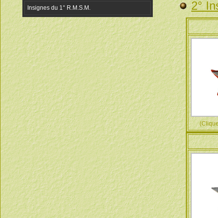
2° In
(Cliquez