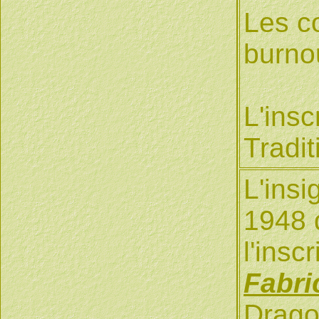
Les c
burno
L'insc
Tradit
L'insi
1948 
l'insc
Fabri
Drago