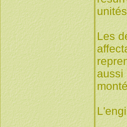
unités
Les d
affect
repren
aussi 
monté
L'engi