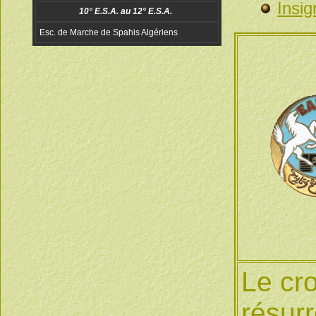
Insig
Le cro
résurr