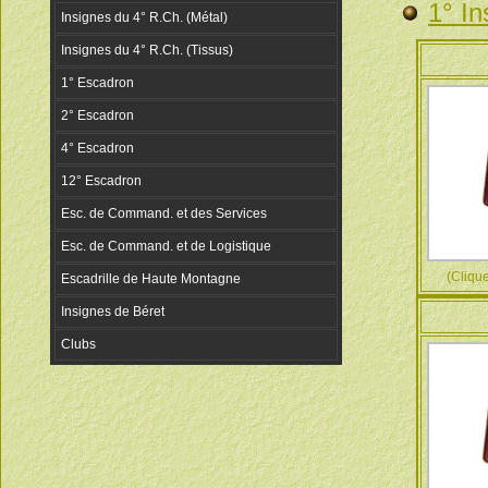
1° In
(Cliquez