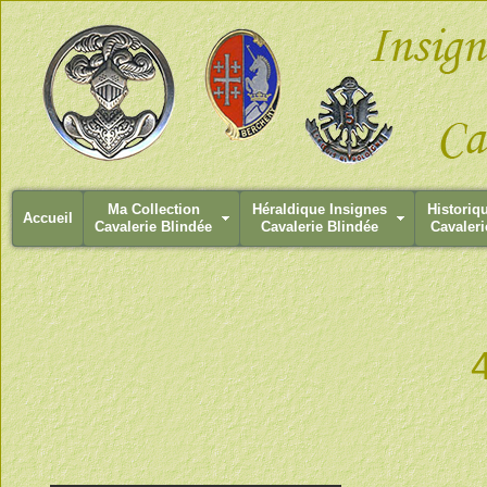
Ma Collection
Héraldique Insignes
Historiq
Accueil
Cavalerie Blindée
Cavalerie Blindée
Cavaleri