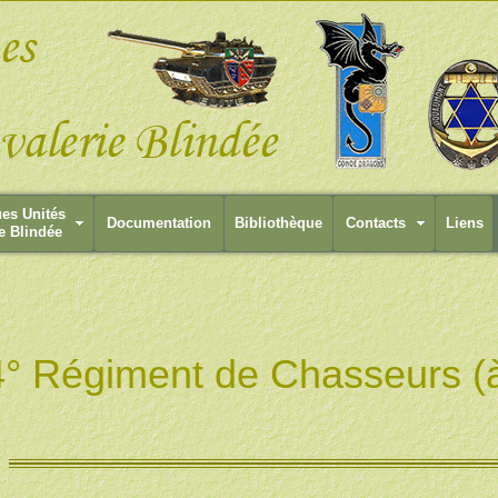
ues Unités
Documentation
Bibliothèque
Contacts
Liens
e Blindée
4° Régiment de Chasseurs (à