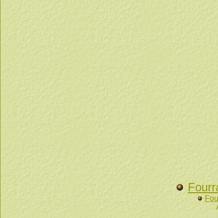
Fourr
Fou
Attribuée pa