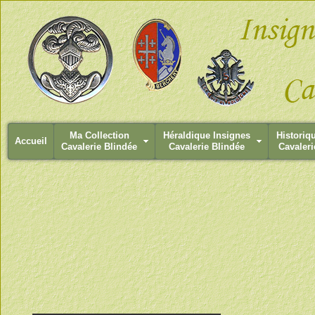
Ma Collection
Héraldique Insignes
Historiq
Accueil
Cavalerie Blindée
Cavalerie Blindée
Cavaleri