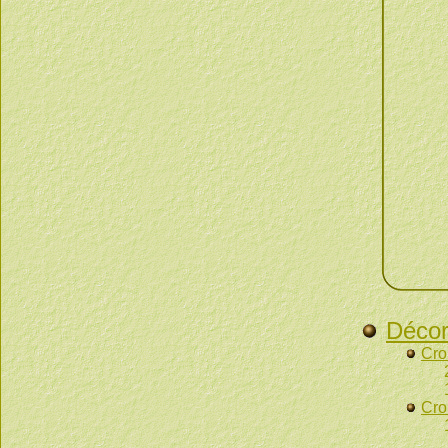
Décor
Cro
2 palmes pou
1 étoile de ve
Cro
1 étoile d'arg