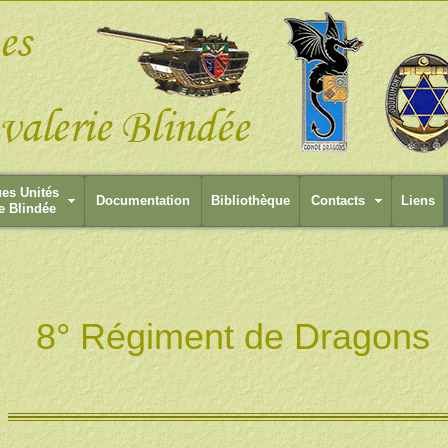
ues Unités
Documentation
Bibliothèque
Contacts
Liens
e Blindée
8° Régiment de Dragons