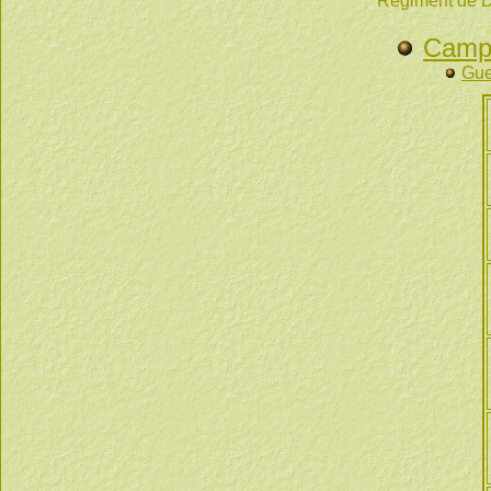
Régiment de D
Campa
Gue