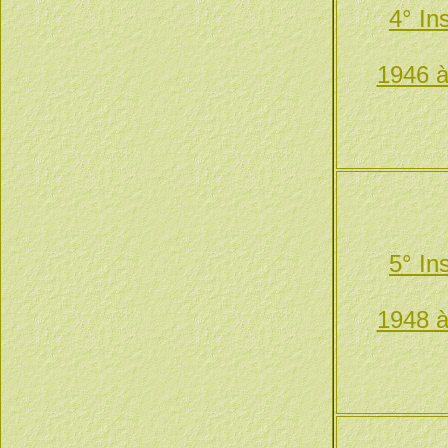
4° In
1946 à
5° In
1948 à