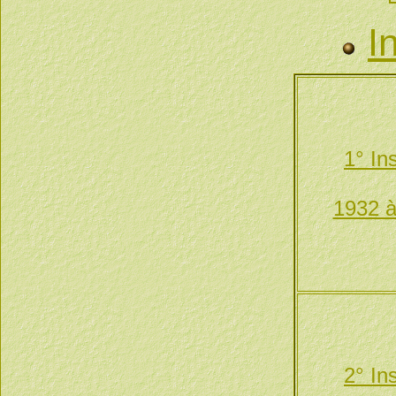
I
1° In
1932 à
2° In