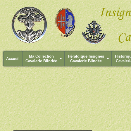
Ma Collection
Héraldique Insignes
Historiq
Accueil
Cavalerie Blindée
Cavalerie Blindée
Cavaleri