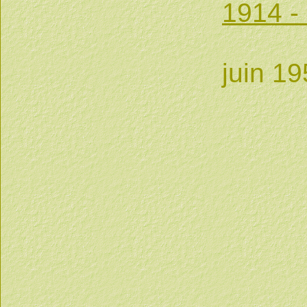
1914 -
Attr
juin 19