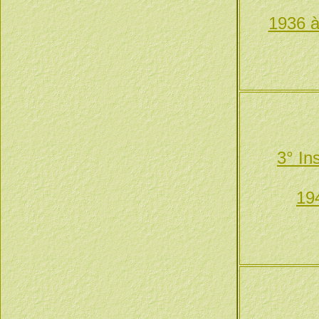
1936 à
3° In
19