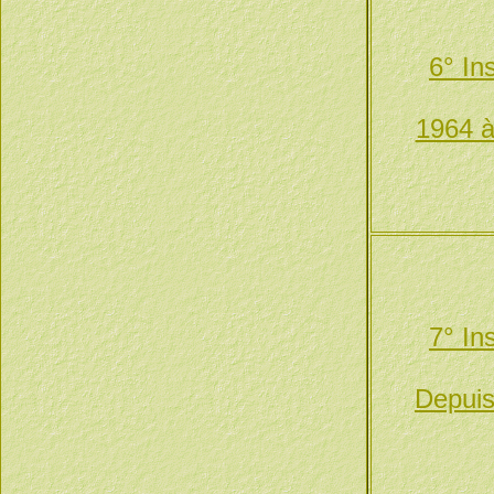
6° In
1964 à
7° In
Depuis