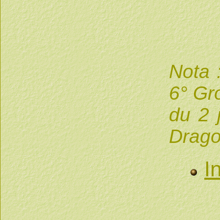
Nota 
6° Gr
du 2 
Dragon
I