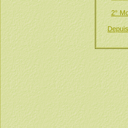
2° Mo
Depuis