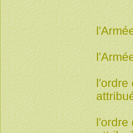
1 pa
l'Armée
1 pa
l'Armé
1 ét
l'ordr
attribu
1 ét
l'ordr