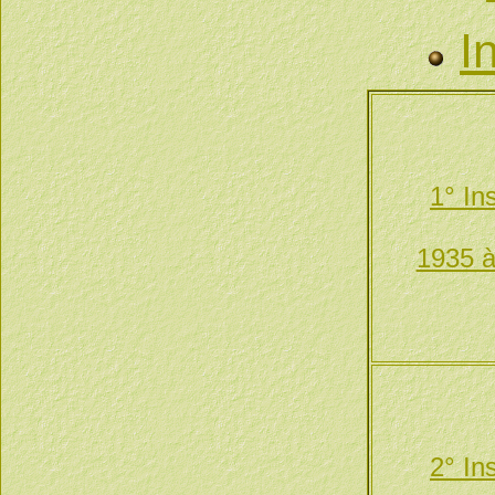
I
1° In
1935 à
2° In