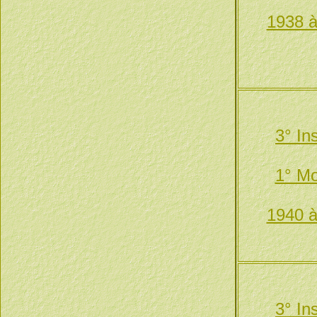
1938 à
3° In
1° Mo
1940 à
3° In