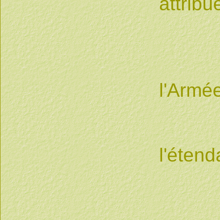
attrib
du 
2 pa
l'Armé
Attr
l'éten