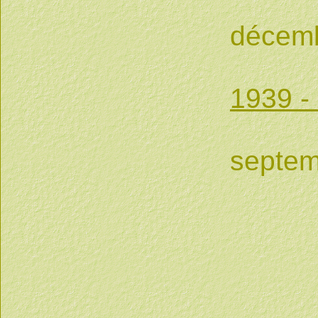
Attr
décemb
1939 -
Attr
septem