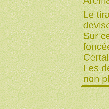
Arémai
Le tir
devis
Sur ce
foncé
Certai
Les de
non p