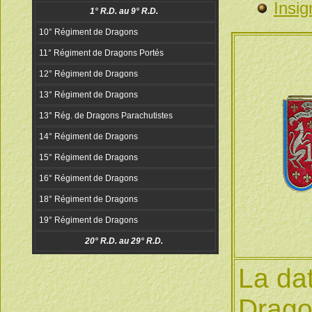
Insig
La dat
Drago