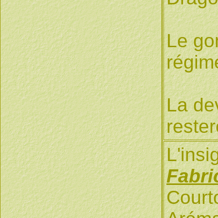
Le gon
régim
La dev
rester
L'ins
Fabri
Courto