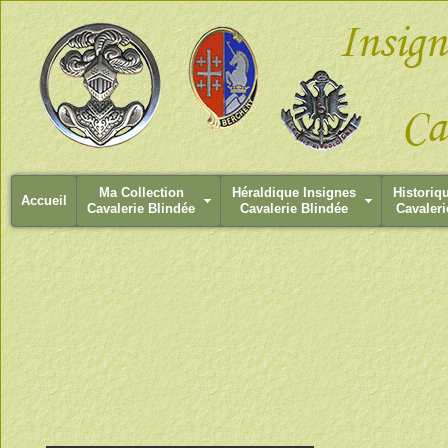
Ma Collection
Héraldique Insignes
Historiq
Accueil
Cavalerie Blindée
Cavalerie Blindée
Cavaleri