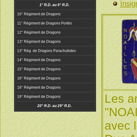
Insig
Les ar
"NOAI
avec 