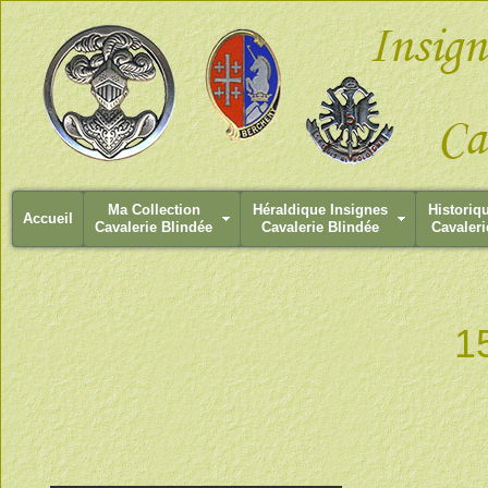
Ma Collection
Héraldique Insignes
Historiq
Accueil
Cavalerie Blindée
Cavalerie Blindée
Cavaleri
1