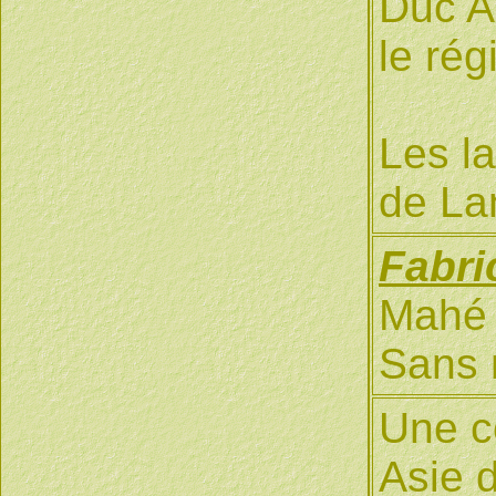
Duc A
le ré
Les la
de La
Fabri
Mahé 
Sans 
Une co
Asie 